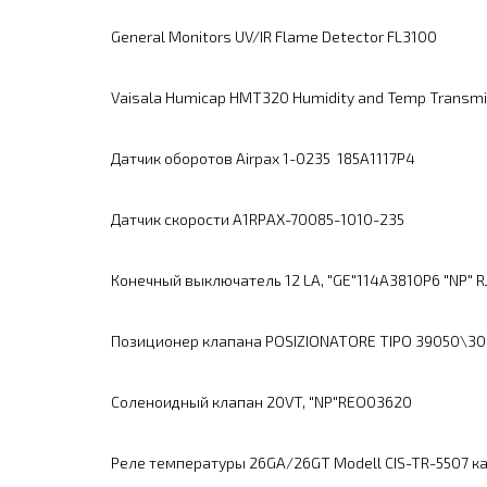
General Monitors UV/IR Flame Detector FL3100
Vaisala Humicap HMT320 Humidity and Temp Transmi
Датчик оборотов Airpax 1-0235 185А1117Р4
Датчик скорости A1RPAX-70085-1010-235
Конечный выключатель 12 LA, "GE"114A3810P6 "NP" R
Позиционер клапана POSIZIONATORE TIPO 39050\300
Соленоидный клапан 20VT, "NP"REO03620
Реле температуры 26GA/26GT Modell CIS-TR-5507 к