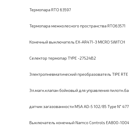
Термопара RTO 63597
Термопара межколесного пространства RTO63571
Конечный выключатель EX-AR471-3 MICRO SWITCH
Селектор термопар TYPE -27S24B2
Электропневматический преобразователь TIPE RTE 
Эл.магн.клапан бойковый для управления пилотн.бал
датчик загазованности MSA AD-5 102/85 Type N" 477
Выключатель конечный Namco Controls EA800-100