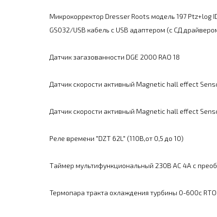
Микрокорректор Dresser Roots модель 197 Ptz+log I
GS032/USB кабель с USB адаптером (с СД драйверо
Датчик загазованности DGE 2000 RAO 18
Датчик скорости активный Magnetic hall effect Sens
Датчик скорости активный Magnetic hall effect Sen
Реле времени "DZT 62L" (110В,от 0,5 до 10)
Таймер мультифункциональный 230В АС 4А с преоб
Термопара тракта охлаждения турбины 0-600с RTO