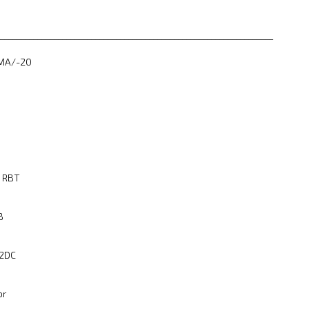
__________________________________________________________________
0MA/-20
 RBT
B
42DC
or