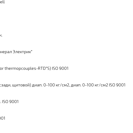
ell
к.
нерал Электрик"
or thermopcouples-RTD"S) ISO 9001
ади, щитовой) диап. 0-100 кг/см2, диап. 0-100 кг/см2 ISO 9001
 ISO 9001
001