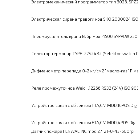
Электромеханический программатор тип 3028. SPZ2
Электрическая сирена тревоги код SKO 2000024 ISO
Пневмоусилитель крана №6р мод. 4500 SYPPLW 250 p
Селектор термопар TYPE-27S24B2 (Selektor switch f
Дифманометр перепада 0-2 кг/см2 "масло-газ" P м
Реле промежуточное Weid. l12266 RS32 (24V) ISO 90
Устройство связи с объектом FTA,CM MOD,16POS Dig
Устройство связи с объектом FTA,CM MOD,4POS Dig In
Датчик пожара FENWAL INC mod.27121-0-45-600гр.F