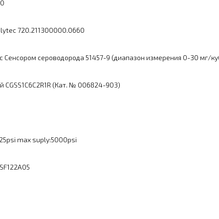
00
lytec 720.211300000.0660
с Сенсором сероводорода 51457-9 (диапазон измерения 0-30 мг/ку
й CGSS1C6C2R1R (Кат. № 006824-903)
5psi max suply:5000psi
MSF122A05