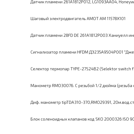
Датчик пламени 261A1812P012, LG1093AA04, Honeyw
Шаговый электродвигатель АМОТ АМ 11578X101
Датчик пламени 28FD DЕ 261А1812Р00З Ханиуелл ин
Сигнализатор пламени НFDМ ДЭ235А9504Р001 "Дже
Селектор термопар TYPE-27S24B2 (Selektor switch f
Манометр RMO30076. C резьбой 1/2 дюйма (резьба сз
Диф. манометр tipTDA310-370,RMO29391, 20м.вод.ст.
Блок соленоидных клапанов код SKO 2000326 ISO 9