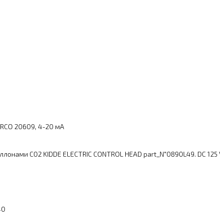
RСO 20609, 4-20 мА
лонами С02 KIDDE ELECTRIC CONTROL HEAD part_N"0890L49. DC 125 V.
40