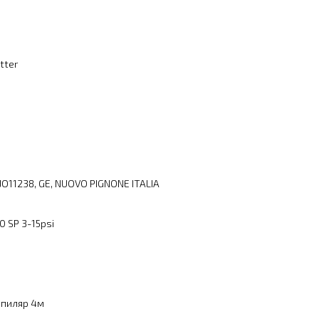
tter
JO11238, GE, NUOVO PIGNONE ITALIA
 SP 3-15psi
апиляр 4м