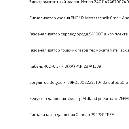
Электромагнитный клапан Herion 24011474670024
Сигнализатор уровня PHONIX Messtechnik GmbH Ana
Газоанализатор cероводорода S4100Т в комплекте 
Газоанализатор горючих газов термокаталитически
Кабель RCO-0.5-140(XA) P\N 287A1339
регулятор Belgas P-39PO3902225310402 output:0-22
Редуктор давления-фильтр Midland pneumatic 2FR
Сигнализатор давления Georgin P92PXRTPEA