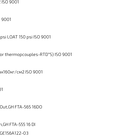
 ISO 9001
 9001
si LOAT 150 psi ISO 9001
or thermopcouples-RTD"S) ISO 9001
ах160кг/см2 ISO 9001
01
 Out,GH FTA-565 16DO
,GH FTA-555 16 DI
 GE156A122-03