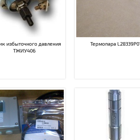
ик избыточного давления
Термопара L28339P0
ТЖИУ406