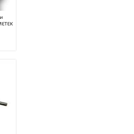
 и
METEK