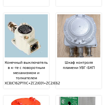
Конечный выключатель
Шкаф контроля
в к-те с поворотным
пламени УВГ-БКП
механизмом и
толкателем
XC8JC162P11IC+ZC2JE01+ZC2JE62