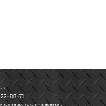
2018
) 22-88-71
 ул. Красный Спуск 36/77, E-mail:
main@1kip.ru