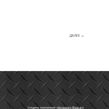
ДАЛЕЕ →
Создано компанией «
Интернет‑Фрегат
»